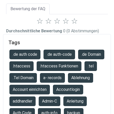
Bewertung der FAQ
☆
☆
☆
☆
☆
Durchschnittliche Bewertung
0
(0 Abstimmungen)
Tags
.de auth code
.de auth-code
.de Domain
.htaccess
.htaccess Funktionen
.tel
.Tel Domain
a- records
Ablehnung
Account einrichten
Accountlogin
addhandler
Admin-C
Anleitung
Auth Code
auth-info
backup