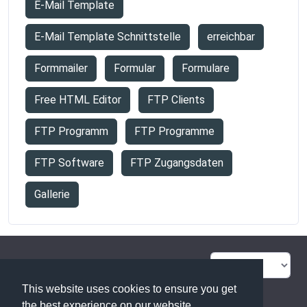
E-Mail Template
E-Mail Template Schnittstelle
erreichbar
Formmailer
Formular
Formulare
Free HTML Editor
FTP Clients
FTP Programm
FTP Programme
FTP Software
FTP Zugangsdaten
Gallerie
FAQ Übersicht
Sitemap
This website uses cookies to ensure you get
Glossar
Kontakt
the best experience on our website.