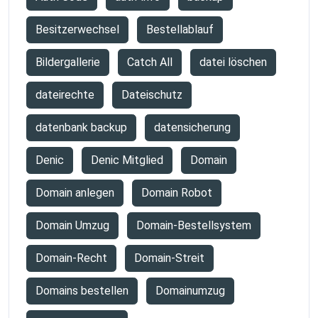
Besitzerwechsel
Bestellablauf
Bildergallerie
Catch All
datei löschen
dateirechte
Dateischutz
datenbank backup
datensicherung
Denic
Denic Mitglied
Domain
Domain anlegen
Domain Robot
Domain Umzug
Domain-Bestellsystem
Domain-Recht
Domain-Streit
Domains bestellen
Domainumzug