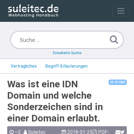
Erweiterte Suche
Vertragliches
Begriff-Erläuterungen
Was ist eine IDN
ID #1085
Domain und welche
Sonderzeichen sind in
einer Domain erlaubt.
~2
Suleitec
2018-01-25
PDF-