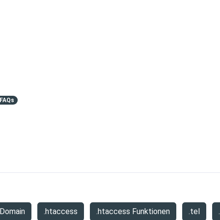
 FAQs
 Domain
.htaccess
.htaccess Funktionen
.tel