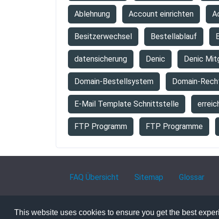
Ablehnung
Account einrichten
A
Besitzerwechsel
Bestellablauf
B
datensicherung
Denic
Denic Mit
Domain-Bestellsystem
Domain-Rech
E-Mail Template Schnittstelle
erreic
FTP Programm
FTP Programme
FAQ Übersicht
Sitemap
Glossar
This website uses cookies to ensure you get the best expe