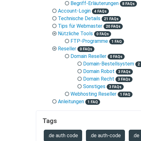
Begriff-Erläuterungen
8 FAQs
Account-Login
4 FAQs
Technische Details
21 FAQs
Tips für Webmaster
20 FAQs
Nützliche Tools
0 FAQs
FTP-Programme
1 FAQ
Reseller
0 FAQs
Domain Reseller
0 FAQs
Domain-Bestellsystem
2
Domain Robot
3 FAQs
Domain Recht
3 FAQs
Sonstiges
3 FAQs
Webhosting Reseller
1 FAQ
Anleitungen
1 FAQ
Tags
.de auth code
.de auth-code
.de