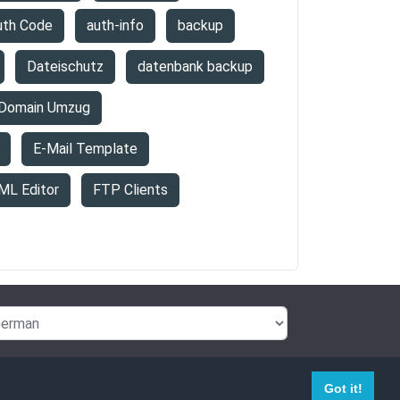
uth Code
auth-info
backup
Dateischutz
datenbank backup
Domain Umzug
E-Mail Template
ML Editor
FTP Clients
Got it!