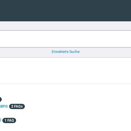
Erweiterte Suche
ains
2 FAQs
l
1 FAQ