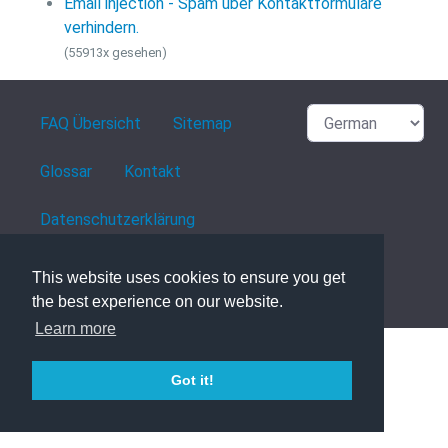
Email injection - Spam über Kontaktformulare
verhindern.
(55913x gesehen)
FAQ Übersicht
Sitemap
Glossar
Kontakt
Datenschutzerklärung
This website uses cookies to ensure you get
powered with ❤️ and ☕️ by
phpMyFAQ
3.1.8
the best experience on our website.
Learn more
Got it!