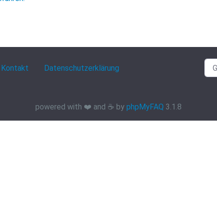
Kontakt
Datenschutzerklärung
powered with ❤️ and ☕️ by
phpMyFAQ
3.1.8