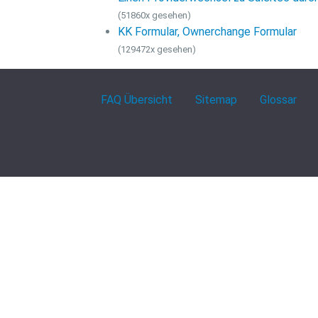
(51860x gesehen)
KK Formular, Ownerchange Formular
(129472x gesehen)
FAQ Übersicht
Sitemap
Glossar