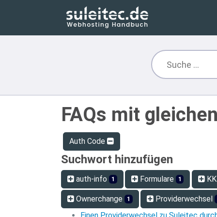
FAQs mit gleiche
Auth Code
Suchwort hinzufügen
auth-info
Formulare
KK
1
1
Ownerchange
Providerwechsel
1
Einen Providerwechsel zu Suleitec durc