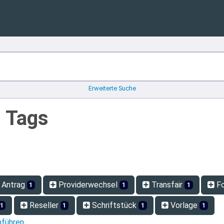
Erweiterte Suche
n Tags
 Antrag
Providerwechsel
Transfair
Fo
1
1
1
Reseller
Schriftstück
Vorlage
1
1
1
1
hführen.