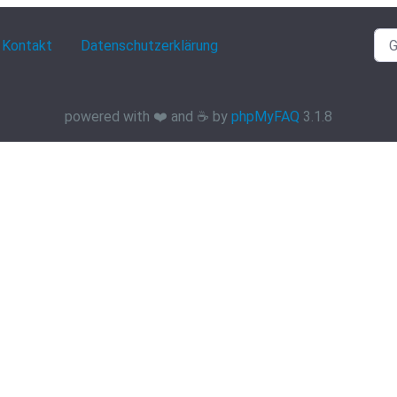
Kontakt
Datenschutzerklärung
powered with ❤️ and ☕️ by
phpMyFAQ
3.1.8