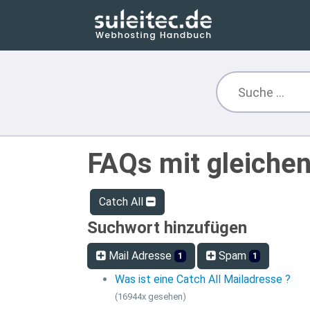
FAQs mit gleiche
Catch All
Suchwort hinzufügen
Mail Adresse
Spam
1
1
Was ist eine Catch All Mailadresse ?
(16944x gesehen)