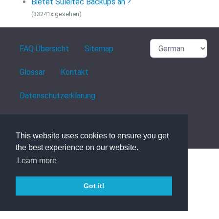
Bietet Suleitec Backups an ?
(33241x gesehen)
FAQ Übersicht
Sitemap
Glossar
Kontakt
Datenschutzerklärung
powered with ❤️ and ☕️ by
phpMyFAQ
3.1.8
This website uses cookies to ensure you get
the best experience on our website.
Learn more
Got it!