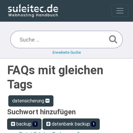
Erweiterte Suche
FAQs mit gleichen
Tags
datensicherung
Suchwort hinzufügen
backup
datenbank backup
1
1