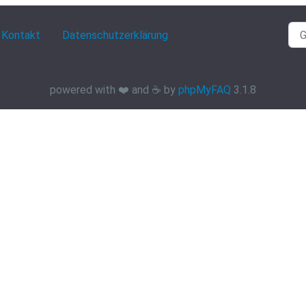
Kontakt
Datenschutzerklärung
powered with ❤️ and ☕️ by
phpMyFAQ
3.1.8