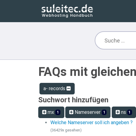
FAQs mit gleiche
a- records
Suchwort hinzufügen
mx
Nameserver
ns
1
1
1
Welche Nameserver soll ich angeben ?
(36429x gesehen)