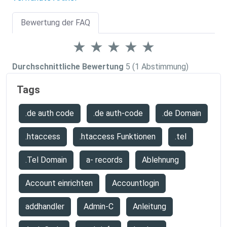
Bewertung der FAQ
★
★
★
★
★
Durchschnittliche Bewertung
5
(1 Abstimmung)
Tags
.de auth code
.de auth-code
.de Domain
.htaccess
.htaccess Funktionen
.tel
.Tel Domain
a- records
Ablehnung
Account einrichten
Accountlogin
addhandler
Admin-C
Anleitung