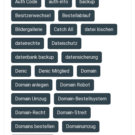
Auth Code
auth-info
backup
Besitzerwechsel
Bestellablauf
Bildergallerie
Catch All
datei löschen
dateirechte
Dateischutz
datenbank backup
datensicherung
Denic
Denic Mitglied
Domain
Domain anlegen
Domain Robot
Domain Umzug
Domain-Bestellsystem
Domain-Recht
Domain-Streit
Domains bestellen
Domainumzug