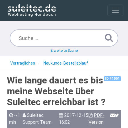
Erweiterte Suche
Vertragliches
Neukunde: Bestellablauf
Wie lange dauert es bis
ID #1001
meine Webseite über
Suleitec erreichbar ist ?
~1
Suleitec
2017-12-15
PDF-
min
Support Team
16:02
Version