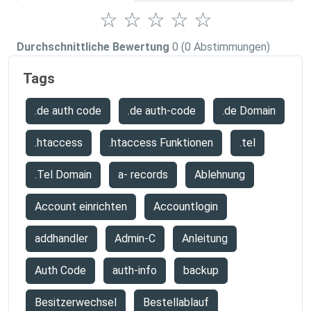
☆
☆
☆
☆
☆
Durchschnittliche Bewertung
0
(0 Abstimmungen)
Tags
.de auth code
.de auth-code
.de Domain
.htaccess
.htaccess Funktionen
.tel
.Tel Domain
a- records
Ablehnung
Account einrichten
Accountlogin
addhandler
Admin-C
Anleitung
Auth Code
auth-info
backup
Besitzerwechsel
Bestellablauf