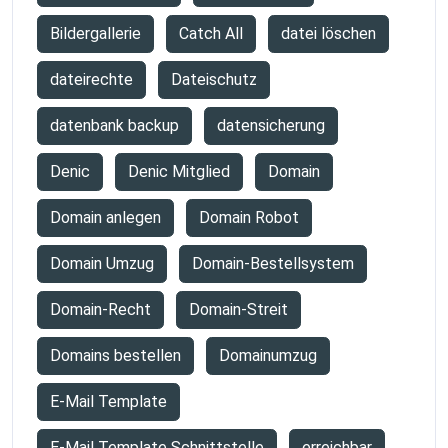
Bildergallerie
Catch All
datei löschen
dateirechte
Dateischutz
datenbank backup
datensicherung
Denic
Denic Mitglied
Domain
Domain anlegen
Domain Robot
Domain Umzug
Domain-Bestellsystem
Domain-Recht
Domain-Streit
Domains bestellen
Domainumzug
E-Mail Template
E-Mail Template Schnittstelle
erreichbar