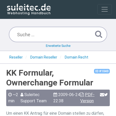
Erweiterte Suche
Reseller
Domain Reseller
Domain Recht
KK Formular,
ID #1040
Ownerchange Formular
~2
Suleitec
2009-06-24
PDF-
min
Support Team
22:38
Version
Um einen KK Antrag für eine Domain stellen zu dürfen,