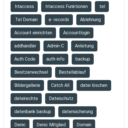
.htaccess
.htaccess Funktionen
.tel
.Tel Domain
a- records
Ablehnung
Account einrichten
Accountlogin
addhandler
Admin-C
Anleitung
Auth Code
auth-info
backup
Besitzerwechsel
Bestellablauf
Bildergallerie
Catch All
datei löschen
dateirechte
Dateischutz
datenbank backup
datensicherung
Denic
Denic Mitglied
Domain