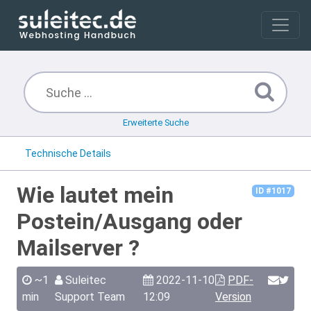
Erweiterte Suche
Technische Details
Wie lautet mein
ID #1017
Postein/Ausgang oder
Mailserver ?
~1
Suleitec
2022-11-10
PDF-
min
Support Team
12:09
Version