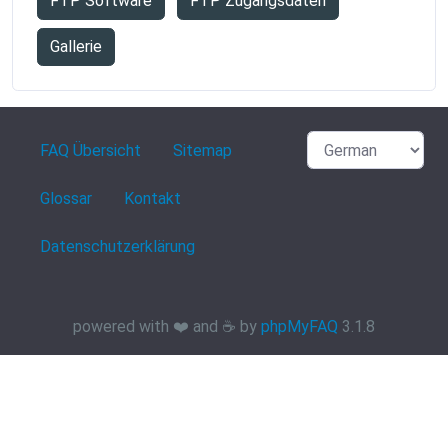
FTP Software
FTP Zugangsdaten
Gallerie
FAQ Übersicht
Sitemap
Glossar
Kontakt
Datenschutzerklärung
powered with ❤️ and ☕️ by
phpMyFAQ
3.1.8