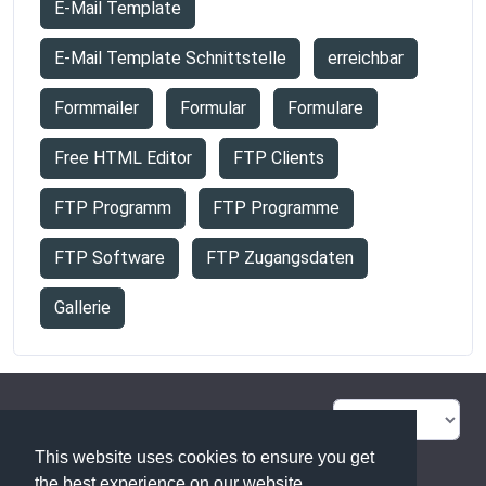
E-Mail Template
E-Mail Template Schnittstelle
erreichbar
Formmailer
Formular
Formulare
Free HTML Editor
FTP Clients
FTP Programm
FTP Programme
FTP Software
FTP Zugangsdaten
Gallerie
FAQ Übersicht
Sitemap
This website uses cookies to ensure you get
Glossar
Kontakt
the best experience on our website.