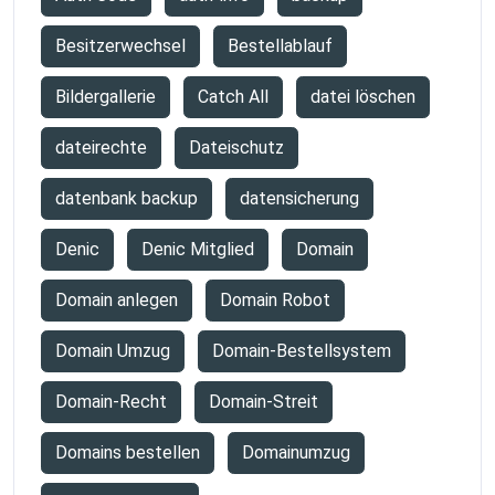
Besitzerwechsel
Bestellablauf
Bildergallerie
Catch All
datei löschen
dateirechte
Dateischutz
datenbank backup
datensicherung
Denic
Denic Mitglied
Domain
Domain anlegen
Domain Robot
Domain Umzug
Domain-Bestellsystem
Domain-Recht
Domain-Streit
Domains bestellen
Domainumzug