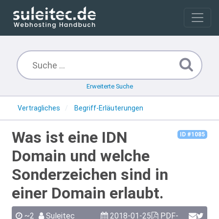
Erweiterte Suche
Vertragliches
Begriff-Erläuterungen
Was ist eine IDN
ID #1085
Domain und welche
Sonderzeichen sind in
einer Domain erlaubt.
~2
Suleitec
2018-01-25
PDF-