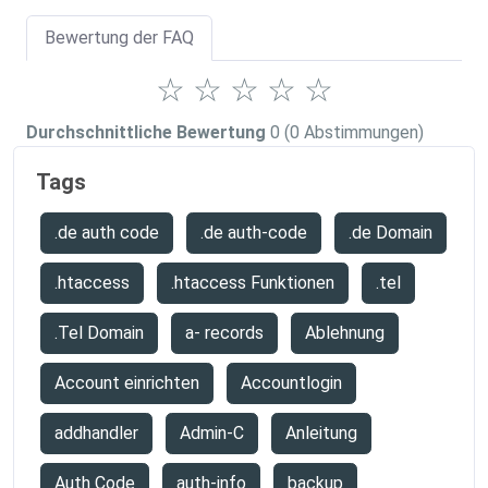
Bewertung der FAQ
☆
☆
☆
☆
☆
Durchschnittliche Bewertung
0
(0 Abstimmungen)
Tags
.de auth code
.de auth-code
.de Domain
.htaccess
.htaccess Funktionen
.tel
.Tel Domain
a- records
Ablehnung
Account einrichten
Accountlogin
addhandler
Admin-C
Anleitung
Auth Code
auth-info
backup