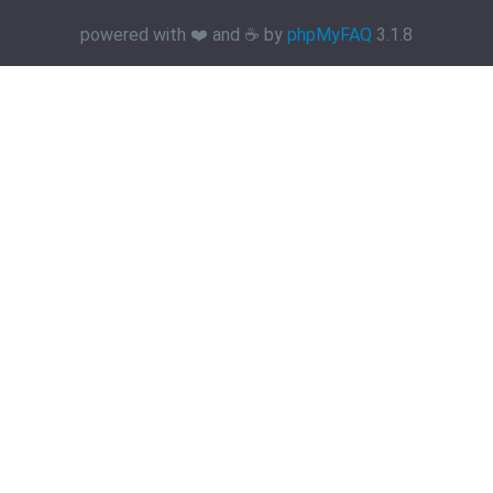
powered with ❤️ and ☕️ by
phpMyFAQ
3.1.8