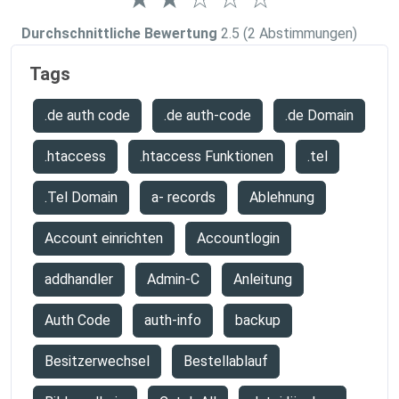
Durchschnittliche Bewertung
2.5
(2 Abstimmungen)
Tags
.de auth code
.de auth-code
.de Domain
.htaccess
.htaccess Funktionen
.tel
.Tel Domain
a- records
Ablehnung
Account einrichten
Accountlogin
addhandler
Admin-C
Anleitung
Auth Code
auth-info
backup
Besitzerwechsel
Bestellablauf