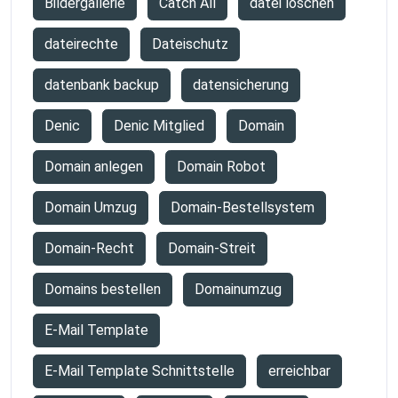
Bildergallerie
Catch All
datei löschen
dateirechte
Dateischutz
datenbank backup
datensicherung
Denic
Denic Mitglied
Domain
Domain anlegen
Domain Robot
Domain Umzug
Domain-Bestellsystem
Domain-Recht
Domain-Streit
Domains bestellen
Domainumzug
E-Mail Template
E-Mail Template Schnittstelle
erreichbar