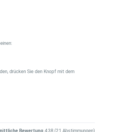
einen:
nden, drücken Sie den Knopf mit dem
nittliche Bewertung
4.38
(21 Abstimmungen)