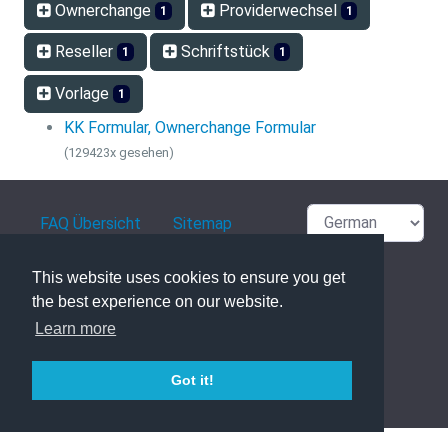
Ownerchange
Providerwechsel
1
1
Reseller
Schriftstück
1
1
Vorlage
1
KK Formular, Ownerchange Formular
(129423x gesehen)
FAQ Übersicht
Sitemap
Glossar
Kontakt
This website uses cookies to ensure you get
the best experience on our website.
Datenschutzerklärung
Learn more
Got it!
powered with ❤️ and ☕️ by
phpMyFAQ
3.1.8