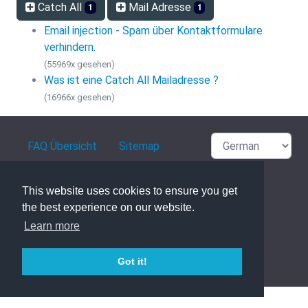
Catch All
Mail Adresse
1
1
Email injection - Spam über Kontaktformulare
verhindern.
(55969x gesehen)
Was ist eine Catch All Mailadresse ?
(16966x gesehen)
FAQ Übersicht
Sitemap
Glossar
Kontakt
This website uses cookies to ensure you get
the best experience on our website.
Datenschutzerklärung
Learn more
Got it!
powered with ❤️ and ☕️ by
phpMyFAQ
3.1.8