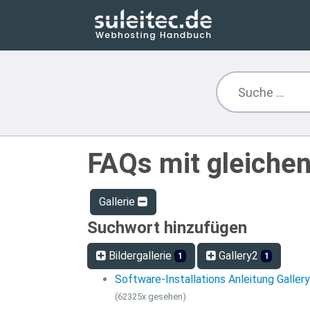
FAQs mit gleiche
Gallerie
Suchwort hinzufügen
Bildergallerie
Gallery2
1
1
Software-Installations Anleitung Galler
(62325x gesehen)