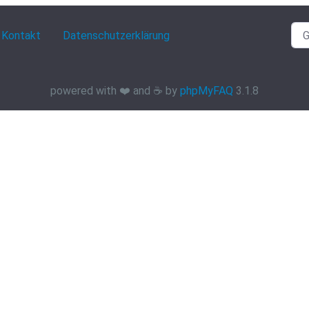
Kontakt
Datenschutzerklärung
powered with ❤️ and ☕️ by
phpMyFAQ
3.1.8