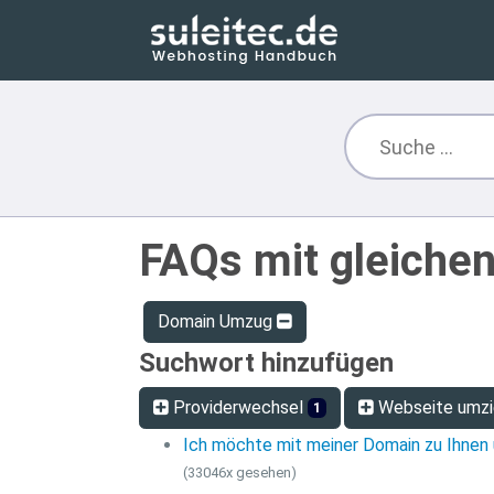
FAQs mit gleiche
Domain Umzug
Suchwort hinzufügen
Providerwechsel
Webseite umz
1
Ich möchte mit meiner Domain zu Ihnen 
(33046x gesehen)