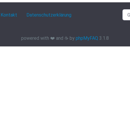
Kontakt
Datenschutzerklärung
powered with ❤️ and ☕️ by
phpMyFAQ
3.1.8