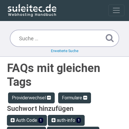
Erweiterte Suche
FAQs mit gleichen
Tags
Providerwechsel
Formulare
Suchwort hinzufügen
Auth Code
auth-info
1
1