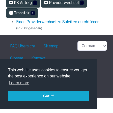
KK Antrag
Providerwechsel
1
1
Transfair
1
Einen Providerwechsel zu Suleitec durchführen.
(51750x gesehen)
FAQ Übersicht
Sitemap
Glossar
Kontakt
Datenschutzerklärung
This website uses cookies to ensure you get
the best experience on our website.
Learn more
powered with ❤️ and ☕️ by
phpMyFAQ
3.1.8
Got it!