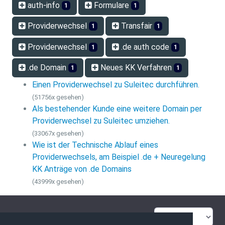
auth-info
Formulare
1
1
Providerwechsel
Transfair
1
1
Providerwechsel
.de auth code
1
1
.de Domain
Neues KK Verfahren
1
1
Einen Providerwechsel zu Suleitec durchführen.
(51756x gesehen)
Als bestehender Kunde eine weitere Domain per
Providerwechsel zu Suleitec umziehen.
(33067x gesehen)
Wie ist der Technische Ablauf eines
Providerwechsels, am Beispiel .de + Neuregelung
KK Anträge von .de Domains
(43999x gesehen)
FAQ Übersicht
Sitemap