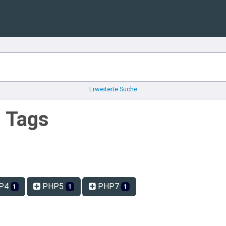
Erweiterte Suche
n Tags
P4
PHP5
PHP7
1
1
1