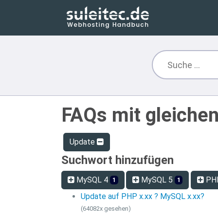
FAQs mit gleiche
Update
Suchwort hinzufügen
MySQL 4
MySQL 5
PH
1
1
Update auf PHP x.xx ? MySQL x.xx?
(64082x gesehen)