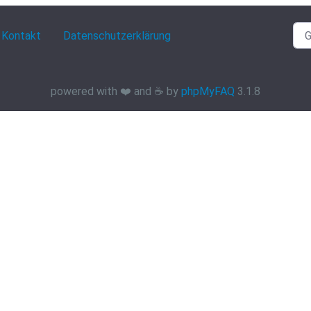
Kontakt
Datenschutzerklärung
powered with ❤️ and ☕️ by
phpMyFAQ
3.1.8