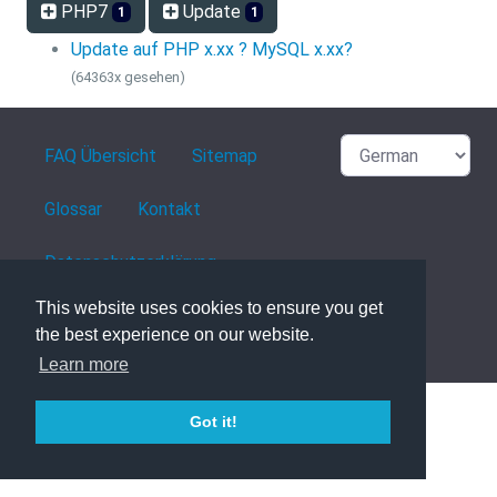
PHP7
Update
1
1
Update auf PHP x.xx ? MySQL x.xx?
(64363x gesehen)
FAQ Übersicht
Sitemap
Glossar
Kontakt
Datenschutzerklärung
This website uses cookies to ensure you get
the best experience on our website.
powered with ❤️ and ☕️ by
phpMyFAQ
3.1.8
Learn more
Got it!