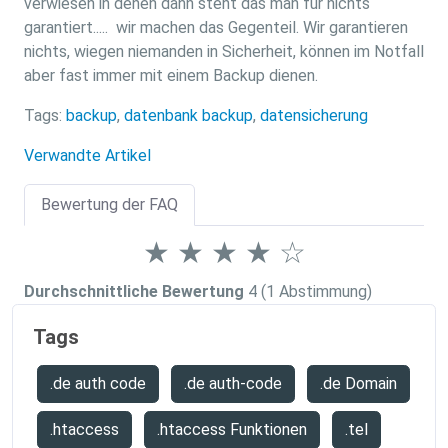
verwiesen in denen dann steht das man für nichts
garantiert..... wir machen das Gegenteil. Wir garantieren
nichts, wiegen niemanden in Sicherheit, können im Notfall
aber fast immer mit einem Backup dienen.
Tags:
backup
,
datenbank backup
,
datensicherung
Verwandte Artikel
Bewertung der FAQ
★
★
★
★
☆
Durchschnittliche Bewertung
4
(1 Abstimmung)
Tags
.de auth code
.de auth-code
.de Domain
.htaccess
.htaccess Funktionen
.tel