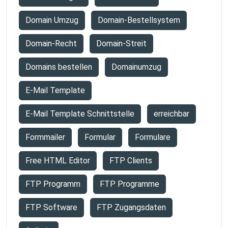
Domain Umzug
Domain-Bestellsystem
Domain-Recht
Domain-Streit
Domains bestellen
Domainumzug
E-Mail Template
E-Mail Template Schnittstelle
erreichbar
Formmailer
Formular
Formulare
Free HTML Editor
FTP Clients
FTP Programm
FTP Programme
FTP Software
FTP Zugangsdaten