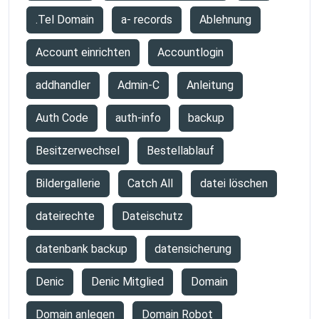
.Tel Domain
a- records
Ablehnung
Account einrichten
Accountlogin
addhandler
Admin-C
Anleitung
Auth Code
auth-info
backup
Besitzerwechsel
Bestellablauf
Bildergallerie
Catch All
datei löschen
dateirechte
Dateischutz
datenbank backup
datensicherung
Denic
Denic Mitglied
Domain
Domain anlegen
Domain Robot