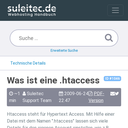
Erweiterte Suche
Technische Details
Was ist eine .htaccess
ID #1046
~1
Suleitec
2009-06-24
PDF-
min
Support Team
22:47
Version
Htaccess steht für Hypertext Access. Mit Hilfe einer
Datei mit dem Namen ".htaccess" lassen sich viele
Details für den eigenen Account einstellen, wie z.B.