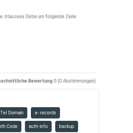
ne .htaccess Datei um folgende Zeile:
schnittliche Bewertung
0
(0 Abstimmungen)
.Tel Domain
a- records
uth Code
auth-info
backup