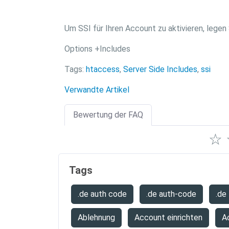
Um SSI für Ihren Account zu aktivieren, legen
Options +Includes
Tags:
htaccess
,
Server Side Includes
,
ssi
Verwandte Artikel
Bewertung der FAQ
☆
Tags
.de auth code
.de auth-code
.de
Ablehnung
Account einrichten
A