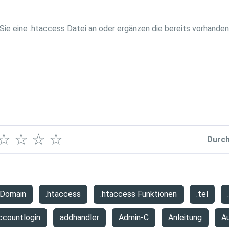
 Sie eine .htaccess Datei an oder ergänzen die bereits vorhande
☆
☆
☆
☆
Durch
 Domain
.htaccess
.htaccess Funktionen
.tel
ccountlogin
addhandler
Admin-C
Anleitung
A