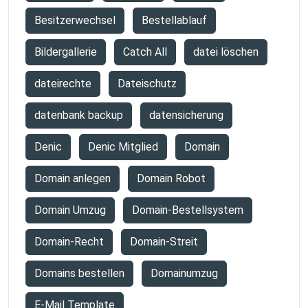
Besitzerwechsel
Bestellablauf
Bildergallerie
Catch All
datei löschen
dateirechte
Dateischutz
datenbank backup
datensicherung
Denic
Denic Mitglied
Domain
Domain anlegen
Domain Robot
Domain Umzug
Domain-Bestellsystem
Domain-Recht
Domain-Streit
Domains bestellen
Domainumzug
E-Mail Template