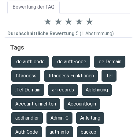
Bewertung der FAQ
★
★
★
★
★
Durchschnittliche Bewertung
5
(1 Abstimmung)
Tags
.de auth code
.de auth-code
.de Domain
.htaccess
.htaccess Funktionen
.tel
.Tel Domain
a- records
Ablehnung
Account einrichten
Accountlogin
addhandler
Admin-C
Anleitung
Auth Code
auth-info
backup