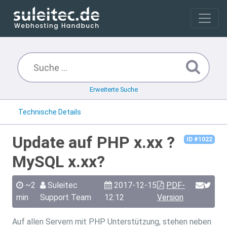
Erweiterte Suche
Technische Details
Update auf PHP x.xx ?
ID #1022
MySQL x.xx?
~2
Suleitec
2017-12-15
PDF-
min
Support Team
12:12
Version
Auf allen Servern mit PHP Unterstützung, stehen neben