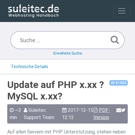
Erweiterte Suche
Technische Details
Update auf PHP x.xx ?
ID #1022
MySQL x.xx?
~2
Suleitec
2017-12-15
PDF-
min
Support Team
12:12
Version
Auf allen Servern mit PHP Unterstützung, stehen neben