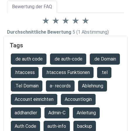
Bewertung der FAQ
★
★
★
★
★
Durchschnittliche Bewertung
5
(1 Abstimmung)
Tags
.de auth code
.de auth-code
.de Domain
.htaccess
.htaccess Funktionen
.tel
.Tel Domain
a- records
Ablehnung
Account einrichten
Accountlogin
addhandler
Admin-C
Anleitung
Auth Code
auth-info
backup