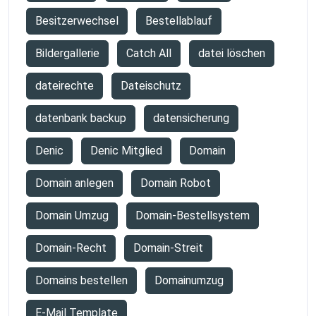
Besitzerwechsel
Bestellablauf
Bildergallerie
Catch All
datei löschen
dateirechte
Dateischutz
datenbank backup
datensicherung
Denic
Denic Mitglied
Domain
Domain anlegen
Domain Robot
Domain Umzug
Domain-Bestellsystem
Domain-Recht
Domain-Streit
Domains bestellen
Domainumzug
E-Mail Template