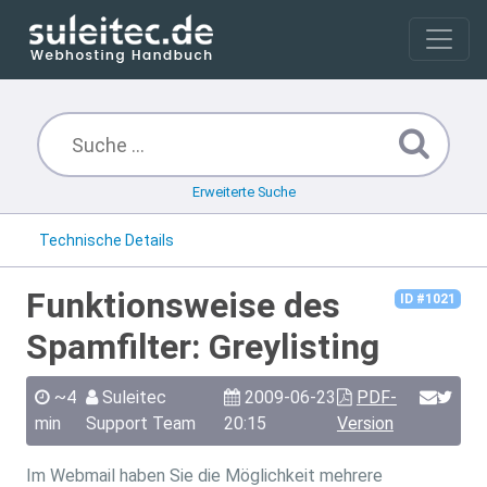
Erweiterte Suche
Technische Details
Funktionsweise des
ID #1021
Spamfilter: Greylisting
~4
Suleitec
2009-06-23
PDF-
min
Support Team
20:15
Version
Im Webmail haben Sie die Möglichkeit mehrere