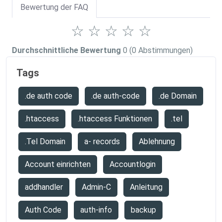
Bewertung der FAQ
☆
☆
☆
☆
☆
Durchschnittliche Bewertung
0
(0 Abstimmungen)
Tags
.de auth code
.de auth-code
.de Domain
.htaccess
.htaccess Funktionen
.tel
.Tel Domain
a- records
Ablehnung
Account einrichten
Accountlogin
addhandler
Admin-C
Anleitung
Auth Code
auth-info
backup