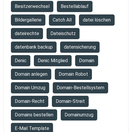
Besitzerwechsel
Bestellablauf
Bildergallerie
Catch All
datei löschen
dateirechte
Dateischutz
datenbank backup
datensicherung
Denic
Denic Mitglied
Domain
Domain anlegen
Domain Robot
Domain Umzug
Domain-Bestellsystem
Domain-Recht
Domain-Streit
Domains bestellen
Domainumzug
E-Mail Template