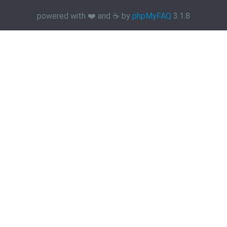
powered with ❤️ and ☕️ by
phpMyFAQ
3.1.8