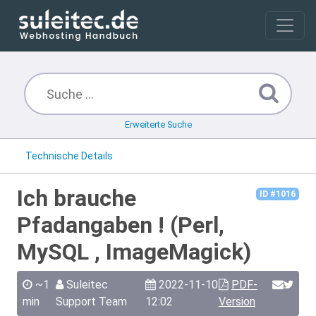
Erweiterte Suche
Technische Details
Ich brauche
ID #1016
Pfadangaben ! (Perl,
MySQL , ImageMagick)
~1
Suleitec
2022-11-10
PDF-
min
Support Team
12:02
Version