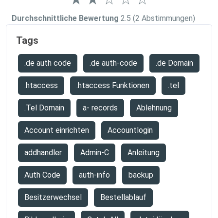
Durchschnittliche Bewertung
2.5
(2 Abstimmungen)
Tags
.de auth code
.de auth-code
.de Domain
.htaccess
.htaccess Funktionen
.tel
.Tel Domain
a- records
Ablehnung
Account einrichten
Accountlogin
addhandler
Admin-C
Anleitung
Auth Code
auth-info
backup
Besitzerwechsel
Bestellablauf