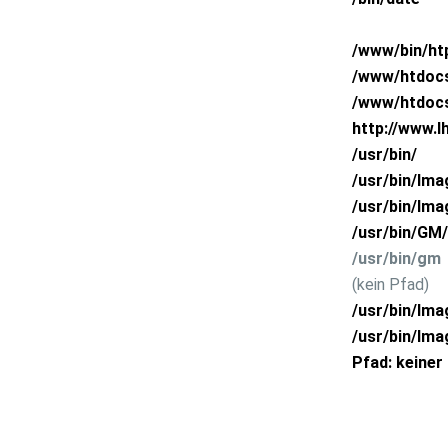
htpasswd
/www/bin/h
Absoluter Pfad Ihres Account
/www/htdoc
Absoluter Pfad Ihres CGI - BIN Verzeichnisses
/www/htdocs
URL Ihres CGI - BIN Verzeichnisses
http://www.I
ImageMagick default Version
/usr/bin/
ImageMagick V4.2.9
/usr/bin/Ima
ImageMagick V6.2.6
/usr/bin/Ima
GraphicsMagick
/usr/bin/GM/
GraphicsMagick
/usr/bin/gm
GD2 Library
(kein Pfad)
ImageMagick (Alte Typo3-version)
/usr/bin/Im
ImageMagick V6.7.1
/usr/bin/Ima
GD2 Kibary
Pfad: keiner