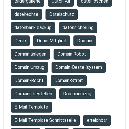
Bildergallerie
Catch All
datei löschen
dateirechte
Dateischutz
datenbank backup
datensicherung
Denic
Denic Mitglied
Domain
Domain anlegen
Domain Robot
Domain Umzug
Domain-Bestellsystem
Domain-Recht
Domain-Streit
Domains bestellen
Domainumzug
E-Mail Template
E-Mail Template Schnittstelle
erreichbar