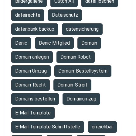
Bildergallerie
Catch All
datei löschen
dateirechte
Dateischutz
datenbank backup
datensicherung
Denic
Denic Mitglied
Domain
Domain anlegen
Domain Robot
Domain Umzug
Domain-Bestellsystem
Domain-Recht
Domain-Streit
Domains bestellen
Domainumzug
E-Mail Template
E-Mail Template Schnittstelle
erreichbar