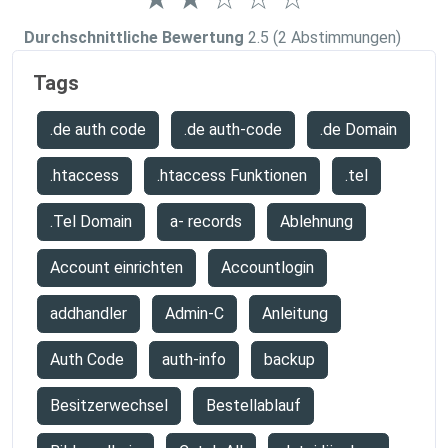
Durchschnittliche Bewertung
2.5
(2 Abstimmungen)
Tags
.de auth code
.de auth-code
.de Domain
.htaccess
.htaccess Funktionen
.tel
.Tel Domain
a- records
Ablehnung
Account einrichten
Accountlogin
addhandler
Admin-C
Anleitung
Auth Code
auth-info
backup
Besitzerwechsel
Bestellablauf