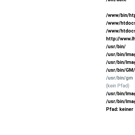
htpasswd
/www/bin/h
Absoluter Pfad Ihres Account
/www/htdoc
Absoluter Pfad Ihres CGI - BIN Verzeichnisses
/www/htdocs
URL Ihres CGI - BIN Verzeichnisses
http://www.I
ImageMagick default Version
/usr/bin/
ImageMagick V4.2.9
/usr/bin/Ima
ImageMagick V6.2.6
/usr/bin/Ima
GraphicsMagick
/usr/bin/GM/
GraphicsMagick
/usr/bin/gm
GD2 Library
(kein Pfad)
ImageMagick (Alte Typo3-version)
/usr/bin/Im
ImageMagick V6.7.1
/usr/bin/Ima
GD2 Kibary
Pfad: keiner