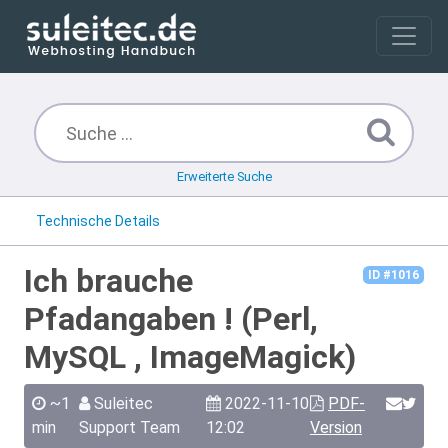
Erweiterte Suche
Technische Details
Ich brauche
ID #1016
Pfadangaben ! (Perl,
MySQL , ImageMagick)
~1
Suleitec
2022-11-10
PDF-
min
Support Team
12:02
Version