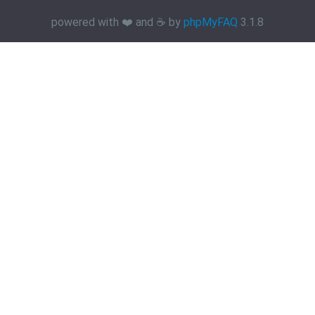
powered with ❤️ and ☕️ by
phpMyFAQ
3.1.8