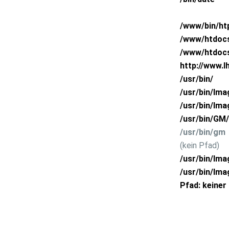
htpasswd
/www/bin/h
Absoluter Pfad Ihres Account
/www/htdoc
Absoluter Pfad Ihres CGI - BIN Verzeichnisses
/www/htdocs
URL Ihres CGI - BIN Verzeichnisses
http://www.I
ImageMagick default Version
/usr/bin/
ImageMagick V4.2.9
/usr/bin/Ima
ImageMagick V6.2.6
/usr/bin/Ima
GraphicsMagick
/usr/bin/GM/
GraphicsMagick
/usr/bin/gm
GD2 Library
(kein Pfad)
ImageMagick (Alte Typo3-version)
/usr/bin/Im
ImageMagick V6.7.1
/usr/bin/Ima
GD2 Kibary
Pfad: keiner