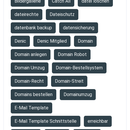
Bildergallerie
Catch All
datei löschen
dateirechte
Dateischutz
datenbank backup
datensicherung
Denic
Denic Mitglied
Domain
Domain anlegen
Domain Robot
Domain Umzug
Domain-Bestellsystem
Domain-Recht
Domain-Streit
Domains bestellen
Domainumzug
E-Mail Template
E-Mail Template Schnittstelle
erreichbar