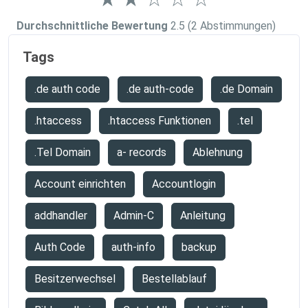
Durchschnittliche Bewertung
2.5
(2 Abstimmungen)
Tags
.de auth code
.de auth-code
.de Domain
.htaccess
.htaccess Funktionen
.tel
.Tel Domain
a- records
Ablehnung
Account einrichten
Accountlogin
addhandler
Admin-C
Anleitung
Auth Code
auth-info
backup
Besitzerwechsel
Bestellablauf