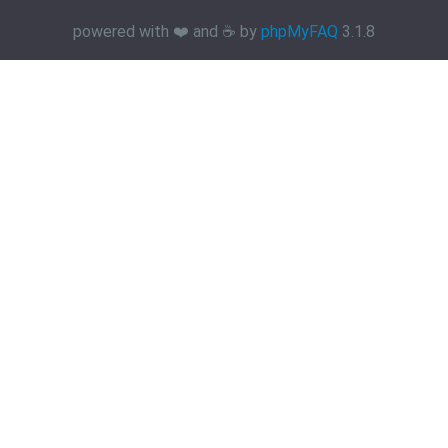
powered with ❤️ and ☕️ by
phpMyFAQ
3.1.8