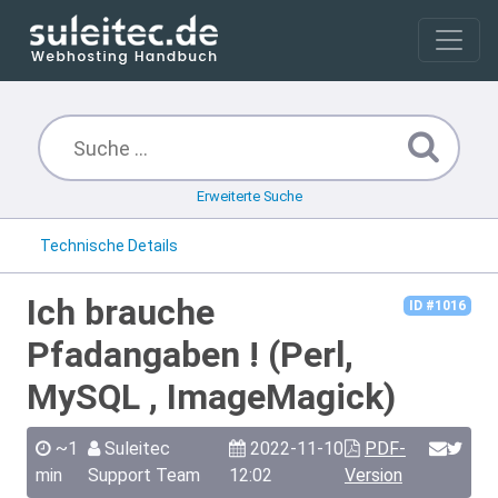
Erweiterte Suche
Technische Details
Ich brauche
ID #1016
Pfadangaben ! (Perl,
MySQL , ImageMagick)
~1
Suleitec
2022-11-10
PDF-
min
Support Team
12:02
Version