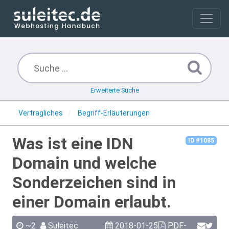
Erweiterte Suche
Vertragliches
Begriff-Erläuterungen
Was ist eine IDN
ID #1085
Domain und welche
Sonderzeichen sind in
einer Domain erlaubt.
~2
Suleitec
2018-01-25
PDF-