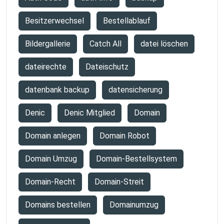
Besitzerwechsel
Bestellablauf
Bildergallerie
Catch All
datei löschen
dateirechte
Dateischutz
datenbank backup
datensicherung
Denic
Denic Mitglied
Domain
Domain anlegen
Domain Robot
Domain Umzug
Domain-Bestellsystem
Domain-Recht
Domain-Streit
Domains bestellen
Domainumzug