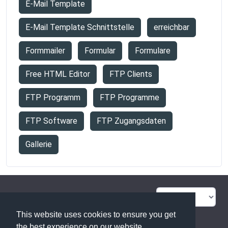
E-Mail Template
E-Mail Template Schnittstelle
erreichbar
Formmailer
Formular
Formulare
Free HTML Editor
FTP Clients
FTP Programm
FTP Programme
FTP Software
FTP Zugangsdaten
Gallerie
FAQ Übersicht
Sitemap
This website uses cookies to ensure you get
Glossar
Kontakt
the best experience on our website.