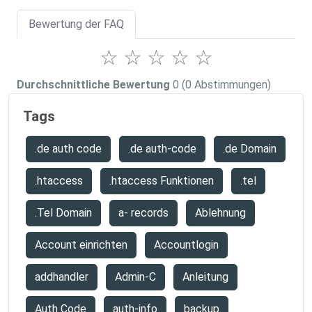
Bewertung der FAQ
☆
☆
☆
☆
☆
Durchschnittliche Bewertung
0
(0 Abstimmungen)
Tags
.de auth code
.de auth-code
.de Domain
.htaccess
.htaccess Funktionen
.tel
.Tel Domain
a- records
Ablehnung
Account einrichten
Accountlogin
addhandler
Admin-C
Anleitung
Auth Code
auth-info
backup