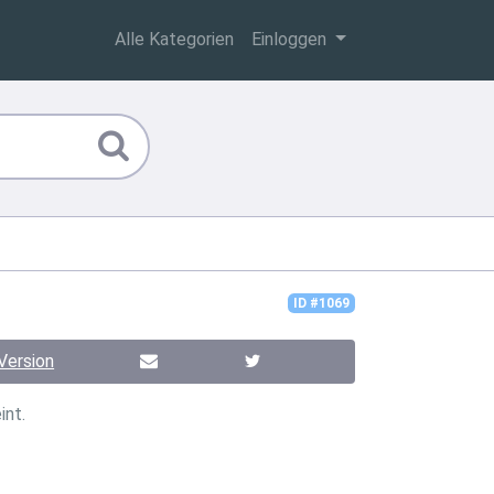
Alle Kategorien
Einloggen
ID #1069
Version
int.