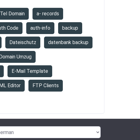
.Tel Domain
a- records
uth Code
auth-info
backup
Dateischutz
datenbank backup
Domain Umzug
E-Mail Template
ML Editor
FTP Clients