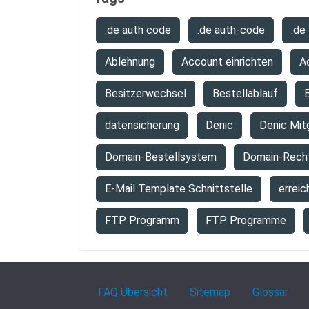
.de auth code
.de auth-code
.de
Ablehnung
Account einrichten
A
Besitzerwechsel
Bestellablauf
B
datensicherung
Denic
Denic Mit
Domain-Bestellsystem
Domain-Rech
E-Mail Template Schnittstelle
erreic
FTP Programm
FTP Programme
FAQ Übersicht
Sitemap
Glossar