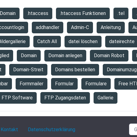
 Domain
.htaccess
.htaccess Funktionen
.tel
ccountlogin
addhandler
Admin-C
Anleitung
A
ildergallerie
Catch All
datei löschen
dateirechte
glied
Domain
Domain anlegen
Domain Robot
t
Domain-Streit
Domains bestellen
Domainumzug
hbar
Formmailer
Formular
Formulare
Free HT
FTP Software
FTP Zugangsdaten
Gallerie
Kontakt
Datenschutzerklärung