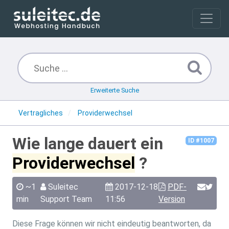
Erweiterte Suche
Vertragliches
Providerwechsel
Wie lange dauert ein
ID #1007
Providerwechsel
?
~1
Suleitec
2017-12-18
PDF-
min
Support Team
11:56
Version
Diese Frage können wir nicht eindeutig beantworten, da