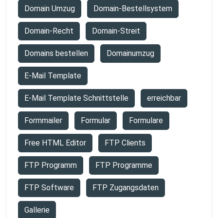
Domain Umzug
Domain-Bestellsystem
Domain-Recht
Domain-Streit
Domains bestellen
Domainumzug
E-Mail Template
E-Mail Template Schnittstelle
erreichbar
Formmailer
Formular
Formulare
Free HTML Editor
FTP Clients
FTP Programm
FTP Programme
FTP Software
FTP Zugangsdaten
Gallerie