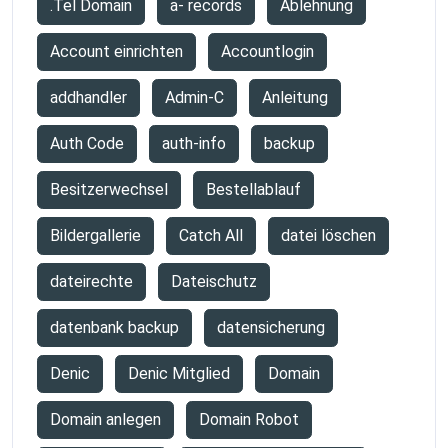
.Tel Domain
a- records
Ablehnung
Account einrichten
Accountlogin
addhandler
Admin-C
Anleitung
Auth Code
auth-info
backup
Besitzerwechsel
Bestellablauf
Bildergallerie
Catch All
datei löschen
dateirechte
Dateischutz
datenbank backup
datensicherung
Denic
Denic Mitglied
Domain
Domain anlegen
Domain Robot