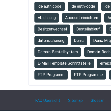
.de auth code
.de auth-code
.de
Ablehnung
Account einrichten
A
Besitzerwechsel
Bestellablauf
B
datensicherung
Denic
Denic Mit
Domain-Bestellsystem
Domain-Rech
E-Mail Template Schnittstelle
erreic
FTP Programm
FTP Programme
FAQ Übersicht
Sitemap
Glossar