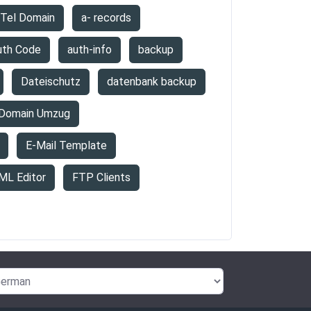
.Tel Domain
a- records
uth Code
auth-info
backup
Dateischutz
datenbank backup
Domain Umzug
E-Mail Template
ML Editor
FTP Clients