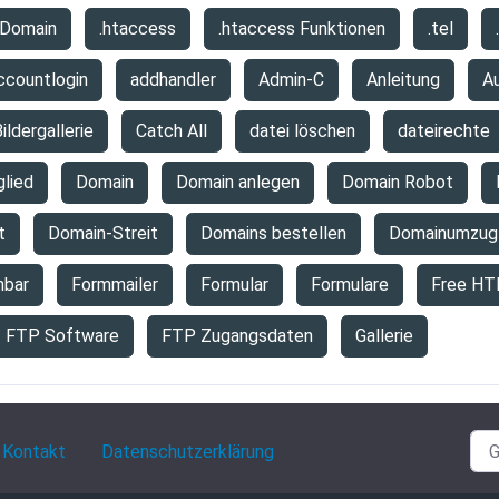
 Domain
.htaccess
.htaccess Funktionen
.tel
ccountlogin
addhandler
Admin-C
Anleitung
A
ildergallerie
Catch All
datei löschen
dateirechte
glied
Domain
Domain anlegen
Domain Robot
t
Domain-Streit
Domains bestellen
Domainumzug
hbar
Formmailer
Formular
Formulare
Free HT
FTP Software
FTP Zugangsdaten
Gallerie
Kontakt
Datenschutzerklärung