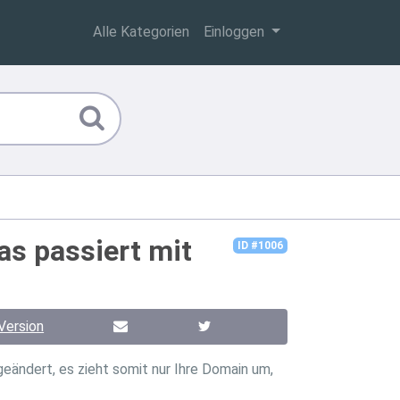
Alle Kategorien
Einloggen
s passiert mit
ID #1006
Version
eändert, es zieht somit nur Ihre Domain um,