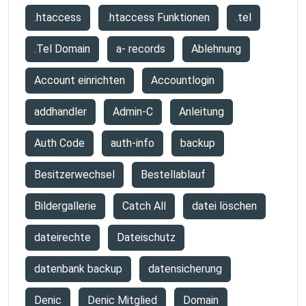
.htaccess
.htaccess Funktionen
.tel
.Tel Domain
a- records
Ablehnung
Account einrichten
Accountlogin
addhandler
Admin-C
Anleitung
Auth Code
auth-info
backup
Besitzerwechsel
Bestellablauf
Bildergallerie
Catch All
datei löschen
dateirechte
Dateischutz
datenbank backup
datensicherung
Denic
Denic Mitglied
Domain