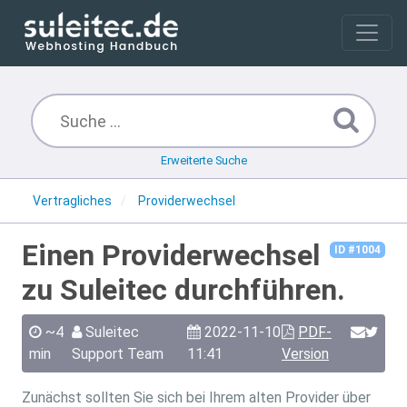
Erweiterte Suche
Vertragliches
Providerwechsel
Einen Providerwechsel
ID #1004
zu Suleitec durchführen.
~4
Suleitec
2022-11-10
PDF-
min
Support Team
11:41
Version
Zunächst sollten Sie sich bei Ihrem alten Provider über