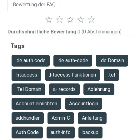
Bewertung der FAQ
☆
☆
☆
☆
☆
Durchschnittliche Bewertung
0
(0 Abstimmungen)
Tags
.de auth code
.de auth-code
.de Domain
.htaccess
.htaccess Funktionen
.tel
.Tel Domain
a- records
Ablehnung
Account einrichten
Accountlogin
addhandler
Admin-C
Anleitung
Auth Code
auth-info
backup