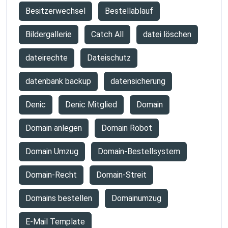
Besitzerwechsel
Bestellablauf
Bildergallerie
Catch All
datei löschen
dateirechte
Dateischutz
datenbank backup
datensicherung
Denic
Denic Mitglied
Domain
Domain anlegen
Domain Robot
Domain Umzug
Domain-Bestellsystem
Domain-Recht
Domain-Streit
Domains bestellen
Domainumzug
E-Mail Template