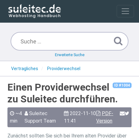
Erweiterte Suche
Vertragliches
Providerwechsel
Einen Providerwechsel
ID #1004
zu Suleitec durchführen.
~4
Suleitec
2022-11-10
PDF-
min
Support Team
11:41
Version
Zunächst sollten Sie sich bei Ihrem alten Provider über