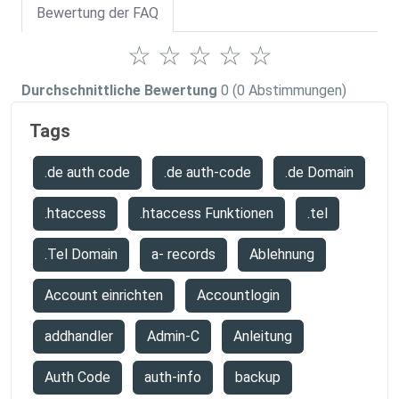
Bewertung der FAQ
☆
☆
☆
☆
☆
Durchschnittliche Bewertung
0
(0 Abstimmungen)
Tags
.de auth code
.de auth-code
.de Domain
.htaccess
.htaccess Funktionen
.tel
.Tel Domain
a- records
Ablehnung
Account einrichten
Accountlogin
addhandler
Admin-C
Anleitung
Auth Code
auth-info
backup