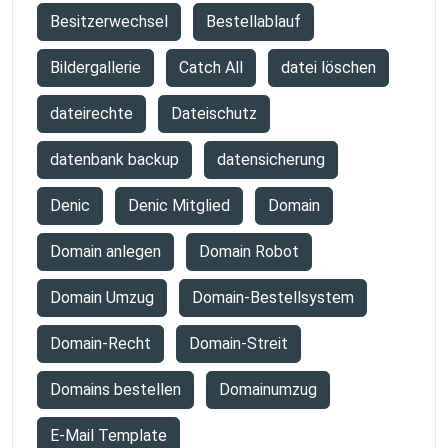
Besitzerwechsel
Bestellablauf
Bildergallerie
Catch All
datei löschen
dateirechte
Dateischutz
datenbank backup
datensicherung
Denic
Denic Mitglied
Domain
Domain anlegen
Domain Robot
Domain Umzug
Domain-Bestellsystem
Domain-Recht
Domain-Streit
Domains bestellen
Domainumzug
E-Mail Template