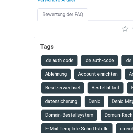
Bewertung der FAQ
☆
Tags
.de auth code
.de auth-code
.de
Ablehnung
Account einrichten
A
Besitzerwechsel
Bestellablauf
B
datensicherung
Denic
Denic Mit
Domain-Bestellsystem
Domain-Rech
E-Mail Template Schnittstelle
erreic