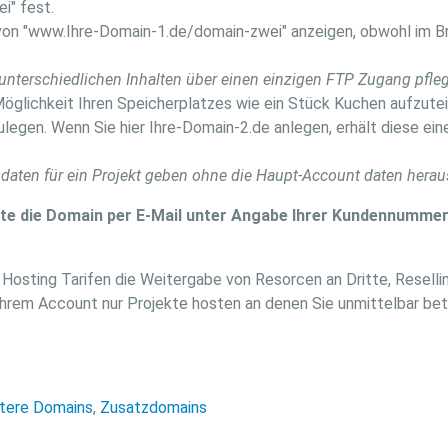
i" fest.
 von "www.Ihre-Domain-1.de/domain-zwei" anzeigen, obwohl im 
 unterschiedlichen Inhalten über einen einzigen FTP Zugang pfle
öglichkeit Ihren Speicherplatzes wie ein Stück Kuchen aufzute
legen. Wenn Sie hier Ihre-Domain-2.de anlegen, erhält diese ei
sdaten für ein Projekt geben ohne die Haupt-Account daten herau
 bitte die Domain per E-Mail unter Angabe Ihrer Kundennumm
d Hosting Tarifen die Weitergabe von Resorcen an Dritte, Resell
 Ihrem Account nur Projekte hosten an denen Sie unmittelbar be
tere Domains
,
Zusatzdomains