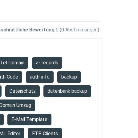
schnittliche Bewertung
0
(0 Abstimmungen)
.Tel Domain
a- records
uth Code
auth-info
backup
Dateischutz
datenbank backup
Domain Umzug
E-Mail Template
ML Editor
FTP Clients