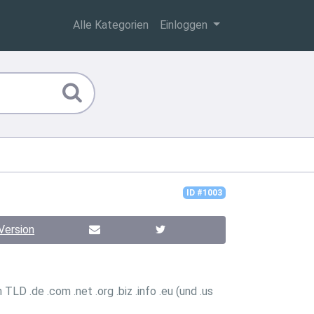
Alle Kategorien
Einloggen
ID #1003
Version
LD .de .com .net .org .biz .info .eu (und .us