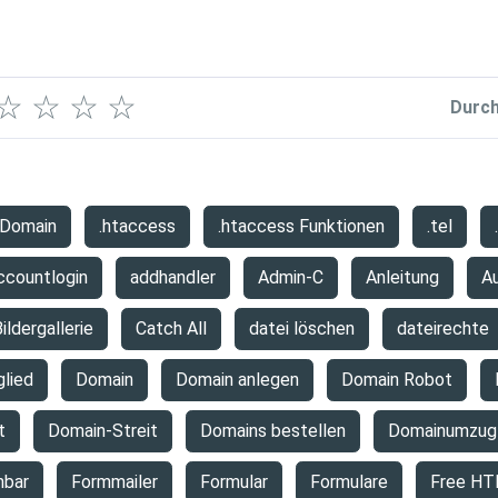
☆
☆
☆
☆
Durch
 Domain
.htaccess
.htaccess Funktionen
.tel
ccountlogin
addhandler
Admin-C
Anleitung
A
ildergallerie
Catch All
datei löschen
dateirechte
glied
Domain
Domain anlegen
Domain Robot
t
Domain-Streit
Domains bestellen
Domainumzug
hbar
Formmailer
Formular
Formulare
Free HT