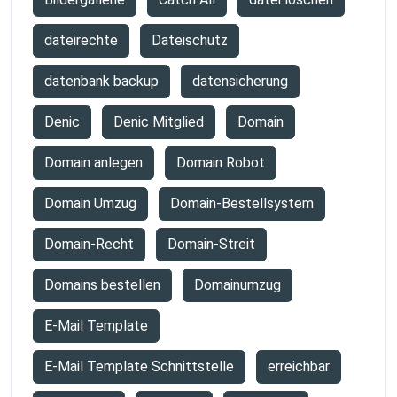
dateirechte
Dateischutz
datenbank backup
datensicherung
Denic
Denic Mitglied
Domain
Domain anlegen
Domain Robot
Domain Umzug
Domain-Bestellsystem
Domain-Recht
Domain-Streit
Domains bestellen
Domainumzug
E-Mail Template
E-Mail Template Schnittstelle
erreichbar