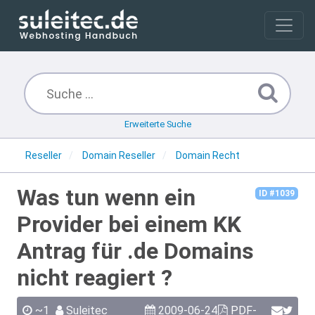
Erweiterte Suche
Reseller
Domain Reseller
Domain Recht
Was tun wenn ein
ID #1039
Provider bei einem KK
Antrag für .de Domains
nicht reagiert ?
~1
Suleitec
2009-06-24
PDF-