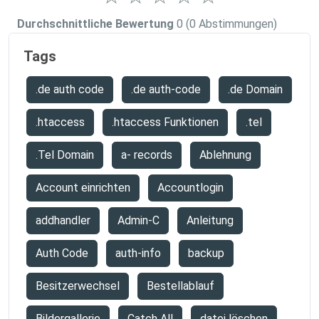
Durchschnittliche Bewertung
0
(0 Abstimmungen)
Tags
.de auth code
.de auth-code
.de Domain
.htaccess
.htaccess Funktionen
.tel
.Tel Domain
a- records
Ablehnung
Account einrichten
Accountlogin
addhandler
Admin-C
Anleitung
Auth Code
auth-info
backup
Besitzerwechsel
Bestellablauf
Bildergallerie
Catch All
datei löschen