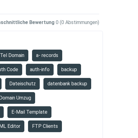
schnittliche Bewertung
0
(0 Abstimmungen)
.Tel Domain
a- records
uth Code
auth-info
backup
Dateischutz
datenbank backup
Domain Umzug
E-Mail Template
ML Editor
FTP Clients