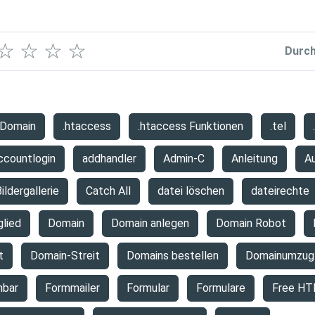
☆
☆
☆
☆
Durch
 Domain
.htaccess
.htaccess Funktionen
.tel
ccountlogin
addhandler
Admin-C
Anleitung
A
ildergallerie
Catch All
datei löschen
dateirechte
glied
Domain
Domain anlegen
Domain Robot
t
Domain-Streit
Domains bestellen
Domainumzug
hbar
Formmailer
Formular
Formulare
Free HT