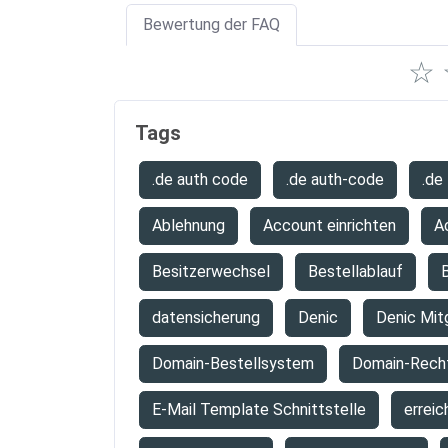
Bewertung der FAQ
☆
Tags
.de auth code
.de auth-code
.de
Ablehnung
Account einrichten
A
Besitzerwechsel
Bestellablauf
B
datensicherung
Denic
Denic Mit
Domain-Bestellsystem
Domain-Rech
E-Mail Template Schnittstelle
erreic