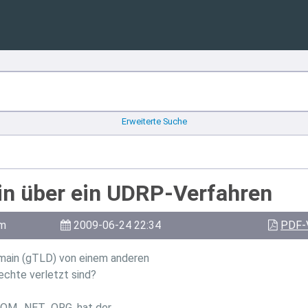
Erweiterte Suche
in über ein UDRP-Verfahren
am
2009-06-24 22:34
PDF-
main (gTLD) von einem anderen
echte verletzt sind?
OM, .NET, .ORG, hat der