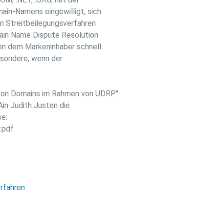
ain-Namens eingewilligt, sich
en Streitbeilegungsverfahren
ain Name Dispute Resolution
en dem Markeninhaber schnell
esondere, wenn der
 von Domains im Rahmen von UDRP"
Ain Judith Justen die
se:
.pdf
rfahren