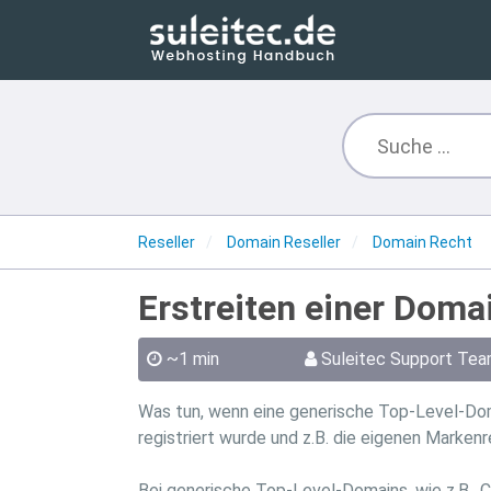
Reseller
Domain Reseller
Domain Recht
Erstreiten einer Doma
~1 min
Suleitec Support Te
Was tun, wenn eine generische Top-Level-Do
registriert wurde und z.B. die eigenen Markenr
Bei generische Top-Level-Domains, wie z.B. .C