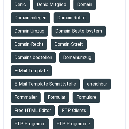
Denic
Denic Mitglied
Domain
Domain anlegen
Domain Robot
Domain Umzug
Domain-Bestellsystem
Domain-Recht
Domain-Streit
Domains bestellen
Domainumzug
E-Mail Template
E-Mail Template Schnittstelle
erreichbar
Formmailer
Formular
Formulare
Free HTML Editor
FTP Clients
FTP Programm
FTP Programme