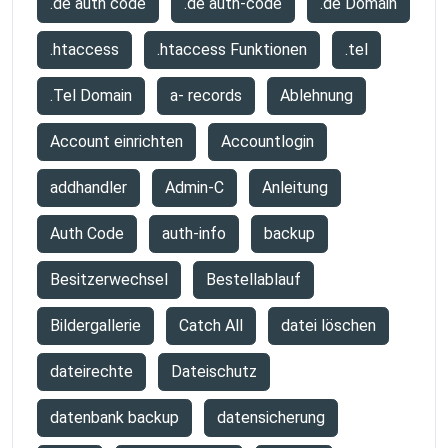
.de auth code
.de auth-code
.de Domain
.htaccess
.htaccess Funktionen
.tel
.Tel Domain
a- records
Ablehnung
Account einrichten
Accountlogin
addhandler
Admin-C
Anleitung
Auth Code
auth-info
backup
Besitzerwechsel
Bestellablauf
Bildergallerie
Catch All
datei löschen
dateirechte
Dateischutz
datenbank backup
datensicherung