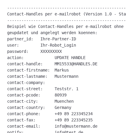
-----------------------------------------------------
Contact-Handles per e-mailrobot (Version 1.0 - Stand:
-----------------------------------------------------
Beispiel wie Contact-Handles per e-mailrobot ohne Dom
geupdatet und angelegt werden koennen:
partner_id:   Ihre-Partner-ID
user:         Ihr-Robot_Login
password:     XXXXXXXXX
action:             UPDATE HANDLE
contact-handle:     MM15533@HANDLES.DE
contact-firstname:  Markus
contact-lastname:   Mustermann
contact-company:  
contact-street:     Teststr. 1
contact-pcode:      80939
contact-city:       Muenchen
contact-country:    Germany
contact-phone:      +49 89 223345234
contact-fax:        +49 89 223345235
contact-email:      info@mustermann.de
notify:             info@test.de