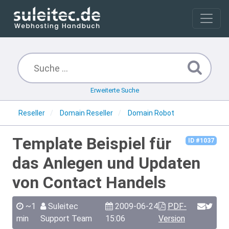
Erweiterte Suche
Reseller
Domain Reseller
Domain Robot
Template Beispiel für
ID #1037
das Anlegen und Updaten
von Contact Handels
~1
Suleitec
2009-06-24
PDF-
min
Support Team
15:06
Version