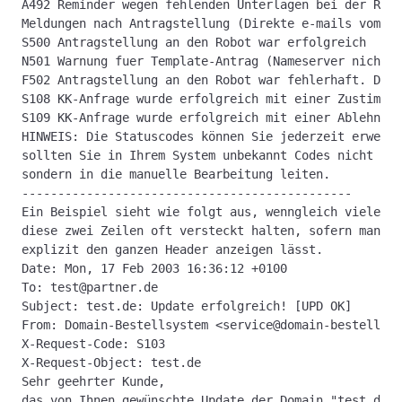
A492 Reminder wegen fehlenden Unterlagen bei der Regi
Meldungen nach Antragstellung (Direkte e-mails vom do
S500 Antragstellung an den Robot war erfolgreich
N501 Warnung fuer Template-Antrag (Nameserver nicht a
F502 Antragstellung an den Robot war fehlerhaft. Die 
S108 KK-Anfrage wurde erfolgreich mit einer Zustimmun
S109 KK-Anfrage wurde erfolgreich mit einer Ablehnung
HINWEIS: Die Statuscodes können Sie jederzeit erweite
sollten Sie in Ihrem System unbekannt Codes nicht ign
sondern in die manuelle Bearbeitung leiten.
----------------------------------------------
Ein Beispiel sieht wie folgt aus, wenngleich viele e-
diese zwei Zeilen oft versteckt halten, sofern man si
explizit den ganzen Header anzeigen lässt. 
Date: Mon, 17 Feb 2003 16:36:12 +0100
To: test@partner.de
Subject: test.de: Update erfolgreich! [UPD OK]
From: Domain-Bestellsystem <service@domain-bestellsys
X-Request-Code: S103
X-Request-Object: test.de
Sehr geehrter Kunde,
das von Ihnen gewünschte Update der Domain "test.de" 