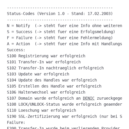
----------------------------------------------
Status-Codes (Version 1.0 - Stand: 17.02.2003)
----------------------------------------------
N = Notify  (-> steht fuer eine Info ohne weiteren Ha
S = Success (-> steht fuer eine Erfolgsmeldung)
F = Failure (-> steht fuer eine Fehlermeldung)
A = Action  (-> steht fuer eine Info mit Handlungsbed
Success:
S100 Registrierung war erfolgreich
S101 Transfer-In war erfolgreich
S102 Transfer-In nachtraeglich erfolgreich
S103 Update war erfolgreich
S104 Update des Handles war erfolgreich
S105 Erstellen des Handle war erfolgreich
S106 Halterwechsel war erfolgreich
S107 Domain wurde erfolgreich an 
DENIC
 zurueckgegeben
S108 LOCK/UNLOCK-Status wurde erfolgreich geaendert
S110 Loeschung war erfolgreich
S190 SSL-Zertifizierung war erfolgreich (nur bei SSL-
Failure:
F200 Transfer-In wurde beim verlierenden Provider abg