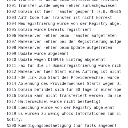
F201 Transfer wurde wegen Fehler zurueckgewiesen
F202 Domain ist fuer Transfer gesperrt (z.B. REGISTRA
F203 Auth-Code fuer Transfer ist nicht korrekt
F204 Neuregistrierung wurde von der Registry abgelehn
F205 Domain wurde bereits registriert
F206 Nameserver-Fehler beim Transfer aufgetreten
F207 Nameserver-Fehler bei der Registrierung aufgetre
F208 Nameserver-Fehler beim Update aufgetreten
F209 Update wurde abgelehnt
F210 Update wegen DISPUTE-Eintrag abgelehnt
F211 Fax für die IT-Domainregistrierung wurde nicht a
F212 Nameserver fuer Start eines Auftrag ist nicht ko
F213 FOA-Link zum Start des Providerwechsel wurde nic
F214 Ablehnung des Providerwechsel-Starts wegen DISPU
F215 Domain befindet sich für 60-Tage in einer Sperrf
F216 Domain kann nicht transferiert werden, da sie si
F217 Halterwechsel wurde nicht bestaetigt
F218 Loeschung wurde von der Registry abgelehnt
F219 Es wurden zu wenig Whois-Informationen zum Einle
Notify:
N300 Kuendigungsbestaetigung (nur falls angeben)