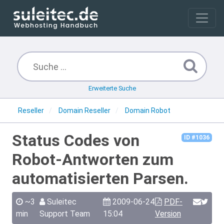
Erweiterte Suche
Reseller
Domain Reseller
Domain Robot
Status Codes von
ID #1036
Robot-Antworten zum
automatisierten Parsen.
~3
Suleitec
2009-06-24
PDF-
min
Support Team
15:04
Version