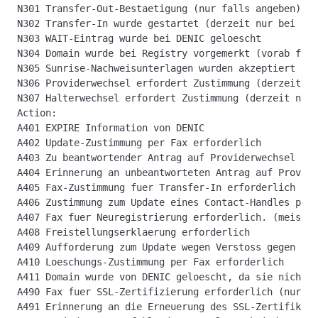
N301 Transfer-Out-Bestaetigung (nur falls angeben)
N302 Transfer-In wurde gestartet (derzeit nur bei DE-
N303 WAIT-Eintrag wurde bei DENIC geloescht
N304 Domain wurde bei Registry vorgemerkt (vorab fuer
N305 Sunrise-Nachweisunterlagen wurden akzeptiert (de
N306 Providerwechsel erfordert Zustimmung (derzeit nu
N307 Halterwechsel erfordert Zustimmung (derzeit nur 
Action:
A401 EXPIRE Information von DENIC
A402 Update-Zustimmung per Fax erforderlich
A403 Zu beantwortender Antrag auf Providerwechsel lie
A404 Erinnerung an unbeantworteten Antrag auf Provide
A405 Fax-Zustimmung fuer Transfer-In erforderlich
A406 Zustimmung zum Update eines Contact-Handles per 
A407 Fax fuer Neuregistrierung erforderlich. (meist n
A408 Freistellungserklaerung erforderlich
A409 Aufforderung zum Update wegen Verstoss gegen Reg
A410 Loeschungs-Zustimmung per Fax erforderlich
A411 Domain wurde von DENIC geloescht, da sie nicht k
A490 Fax fuer SSL-Zertifizierung erforderlich (nur be
A491 Erinnerung an die Erneuerung des SSL-Zertifikats