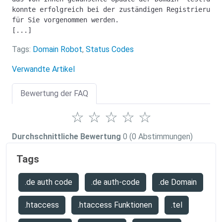
konnte erfolgreich bei der zuständigen Registrierungs
für Sie vorgenommen werden.
[...]
Tags:
Domain Robot
,
Status Codes
Verwandte Artikel
Bewertung der FAQ
☆
☆
☆
☆
☆
Durchschnittliche Bewertung
0
(0 Abstimmungen)
Tags
.de auth code
.de auth-code
.de Domain
.htaccess
.htaccess Funktionen
.tel