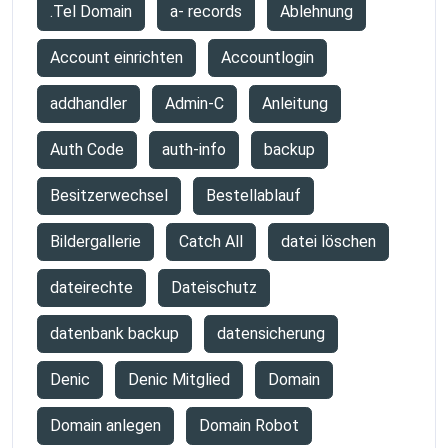
.Tel Domain
a- records
Ablehnung
Account einrichten
Accountlogin
addhandler
Admin-C
Anleitung
Auth Code
auth-info
backup
Besitzerwechsel
Bestellablauf
Bildergallerie
Catch All
datei löschen
dateirechte
Dateischutz
datenbank backup
datensicherung
Denic
Denic Mitglied
Domain
Domain anlegen
Domain Robot