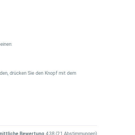
einen:
nden, drücken Sie den Knopf mit dem
nittliche Bewertung
4.38
(21 Abstimmungen)