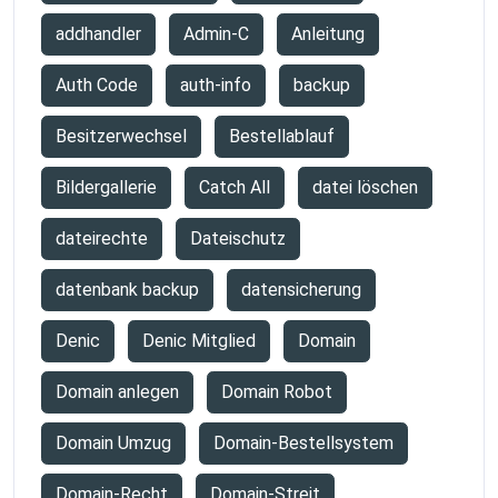
addhandler
Admin-C
Anleitung
Auth Code
auth-info
backup
Besitzerwechsel
Bestellablauf
Bildergallerie
Catch All
datei löschen
dateirechte
Dateischutz
datenbank backup
datensicherung
Denic
Denic Mitglied
Domain
Domain anlegen
Domain Robot
Domain Umzug
Domain-Bestellsystem
Domain-Recht
Domain-Streit