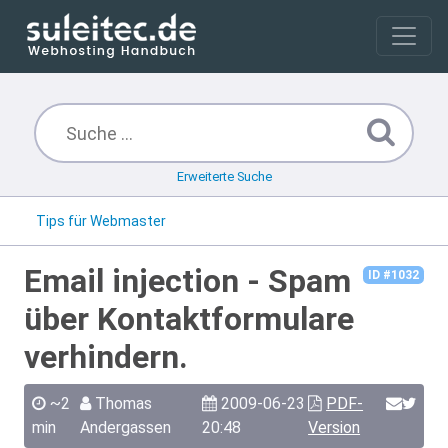
Erweiterte Suche
Tips für Webmaster
Email injection - Spam
ID #1032
über Kontaktformulare
verhindern.
~2
Thomas
2009-06-23
PDF-
min
Andergassen
20:48
Version