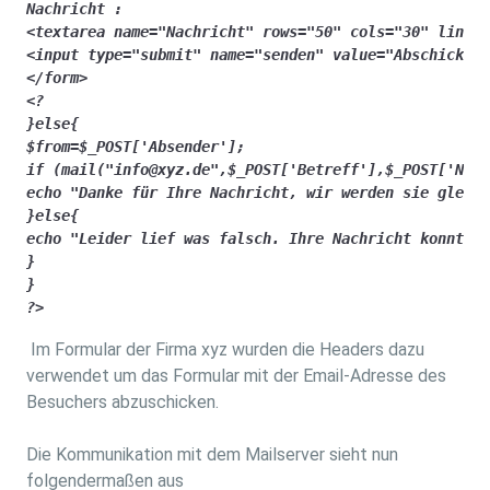
Nachricht : 

<textarea name="Nachricht" rows="50" cols="30" lines=
<input type="submit" name="senden" value="Abschicken"
</form>

<? 

}else{

$from=$_POST['Absender'];

if (mail("info@xyz.de",$_POST['Betreff'],$_POST['Nach
echo "Danke für Ihre Nachricht, wir werden sie gleich
}else{

echo "Leider lief was falsch. Ihre Nachricht konnte n
}

}

?>
Im Formular der Firma xyz wurden die Headers dazu
verwendet um das Formular mit der Email-Adresse des
Besuchers abzuschicken.
Die Kommunikation mit dem Mailserver sieht nun
folgendermaßen aus