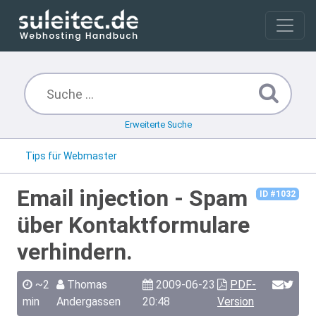
Erweiterte Suche
Tips für Webmaster
Email injection - Spam
ID #1032
über Kontaktformulare
verhindern.
~2
Thomas
2009-06-23
PDF-
min
Andergassen
20:48
Version