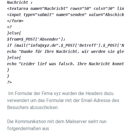
Nachricht : 

<textarea name="Nachricht" rows="50" cols="30" lines=
<input type="submit" name="senden" value="Abschicken"
</form>

<? 

}else{

$from=$_POST['Absender'];

if (mail("info@xyz.de",$_POST['Betreff'],$_POST['Nach
echo "Danke für Ihre Nachricht, wir werden sie gleich
}else{

echo "Leider lief was falsch. Ihre Nachricht konnte n
}

}

?>
Im Formular der Firma xyz wurden die Headers dazu
verwendet um das Formular mit der Email-Adresse des
Besuchers abzuschicken.
Die Kommunikation mit dem Mailserver sieht nun
folgendermaßen aus