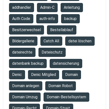
addhandler
Admin-C
Anleitung
Auth Code
auth-info
backup
Besitzerwechsel
Bestellablauf
Bildergallerie
Catch All
datei löschen
dateirechte
Dateischutz
datenbank backup
datensicherung
Denic
Denic Mitglied
Domain
Domain anlegen
Domain Robot
Domain Umzug
Domain-Bestellsystem
Domain-Recht
Domain-Streit