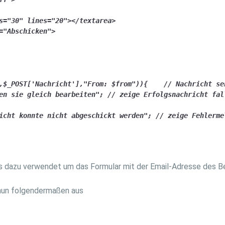
s="30" lines="20"></textarea>

="Abschicken">

,$_POST['Nachricht'],"From: $from")){    // Nachricht sen
en sie gleich bearbeiten"; // zeige Erfolgsnachricht fall
icht konnte nicht abgeschickt werden"; // zeige Fehlermel
s dazu verwendet um das Formular mit der Email-Adresse des B
 nun folgendermaßen aus