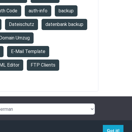
uth Code
auth-info
backup
Dateischutz
datenbank backup
Domain Umzug
E-Mail Template
ML Editor
FTP Clients
Got it!