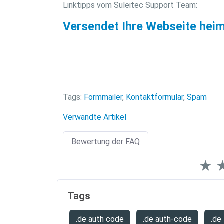
Linktipps vom Suleitec Support Team:
Versendet Ihre Webseite hei
Tags:
Formmailer
,
Kontaktformular
,
Spam
Verwandte Artikel
Bewertung der FAQ
★
Tags
.de auth code
.de auth-code
.de