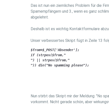
Das ist nun ein ziemliches Problem für die Fi
Spamempfängern und 3., wenn es ganz schlimm 
abgelehnt.
Deshalb ist es wichtig Kontaktformulare abzu
Unser verbessertes Skript fügt in Zeile 13 fol
$from=$_POST['Absender'];

if (strpos($from,"

") || strpos($from,"

")) die("No spamming please");
Nun stirbt das Skript mir der Meldung: "No sp
vorkommt. Nicht gerade schön, aber wirkungsv