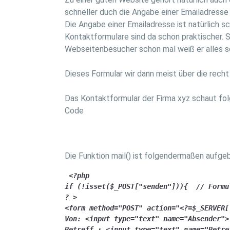
schneller duch die Angabe einer Emailadresse
Die Angabe einer Emailadresse ist natürlich 
Kontaktformulare sind da schon praktischer. 
Webseitenbesucher schon mal weiß er alles sc
Dieses Formular wir dann meist über die recht
Das Kontaktformular der Firma xyz schaut fo
Code
Die Funktion mail() ist folgendermaßen aufge
 <?php

if (!isset($_POST["senden"])){  // Formu
? >

<form method="POST" action="<?=$_SERVER[
Von: <input type="text" name="Absender">

Betreff : <input type="text" name="Betref