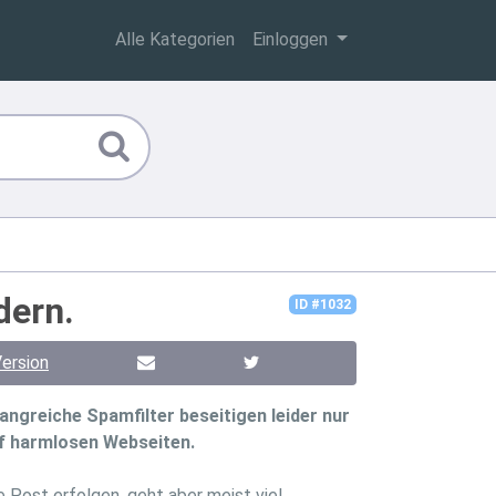
Alle Kategorien
Einloggen
dern.
ID #1032
ersion
greiche Spamfilter beseitigen leider nur
uf harmlosen Webseiten.
e Post erfolgen, geht aber meist viel