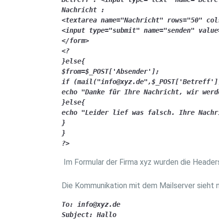
Nachricht : 

<textarea name="Nachricht" rows="50" col
<input type="submit" name="senden" value
</form>

<? 

}else{

$from=$_POST['Absender'];

if (mail("info@xyz.de",$_POST['Betreff']
echo "Danke für Ihre Nachricht, wir werd
}else{

echo "Leider lief was falsch. Ihre Nachr
}

}

?>
Im Formular der Firma xyz wurden die Header
Die Kommunikation mit dem Mailserver sieht
To: info@xyz.de

Subject: Hallo
