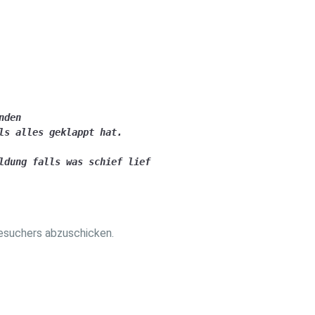
den 

s alles geklappt hat.

dung falls was schief lief

esuchers abzuschicken.