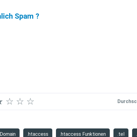
mlich Spam ?
★
☆
☆
☆
Durchsc
 Domain
.htaccess
.htaccess Funktionen
.tel