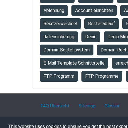
Ablehnung
Account einrichten
A
Besitzerwechsel
Bestellablauf
B
datensicherung
Denic
Denic Mit
Domain-Bestellsystem
Domain-Rech
E-Mail Template Schnittstelle
erreic
FTP Programm
FTP Programme
FAQ Übersicht
Sitemap
Glossar
This website uses cookies to ensure you get the best expe