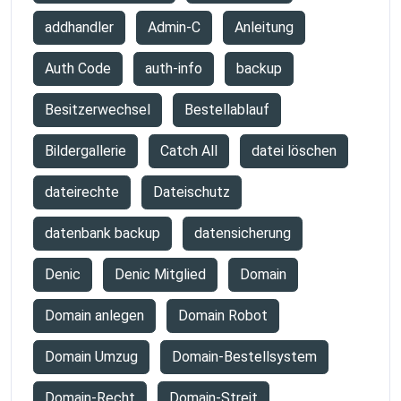
addhandler
Admin-C
Anleitung
Auth Code
auth-info
backup
Besitzerwechsel
Bestellablauf
Bildergallerie
Catch All
datei löschen
dateirechte
Dateischutz
datenbank backup
datensicherung
Denic
Denic Mitglied
Domain
Domain anlegen
Domain Robot
Domain Umzug
Domain-Bestellsystem
Domain-Recht
Domain-Streit