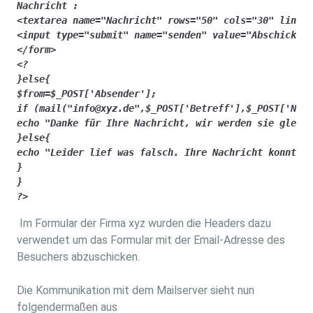
Nachricht : 

<textarea name="Nachricht" rows="50" cols="30" lines=
<input type="submit" name="senden" value="Abschicken"
</form>

<? 

}else{

$from=$_POST['Absender'];

if (mail("info@xyz.de",$_POST['Betreff'],$_POST['Nach
echo "Danke für Ihre Nachricht, wir werden sie gleich
}else{

echo "Leider lief was falsch. Ihre Nachricht konnte n
}

}

?>
Im Formular der Firma xyz wurden die Headers dazu
verwendet um das Formular mit der Email-Adresse des
Besuchers abzuschicken.
Die Kommunikation mit dem Mailserver sieht nun
folgendermaßen aus