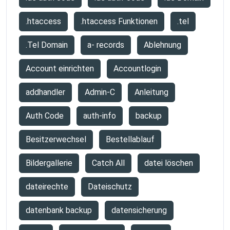
.htaccess
.htaccess Funktionen
.tel
.Tel Domain
a- records
Ablehnung
Account einrichten
Accountlogin
addhandler
Admin-C
Anleitung
Auth Code
auth-info
backup
Besitzerwechsel
Bestellablauf
Bildergallerie
Catch All
datei löschen
dateirechte
Dateischutz
datenbank backup
datensicherung