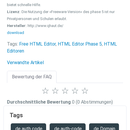
bietet schnelle Hilfe.
Lizenz:
Die Nutzung der »Freeware-Version« des phase 5 ist nur
Privatpersonen und Schulen erlaubt.
Hersteller:
http://www.qhaut.de/
download
Tags:
Free HTML Editor
,
HTML Editor Phase 5
,
HTML
Editoren
Verwandte Artikel
Bewertung der FAQ
☆
☆
☆
☆
☆
Durchschnittliche Bewertung
0
(0 Abstimmungen)
Tags
.de auth code
.de auth-code
.de Domain