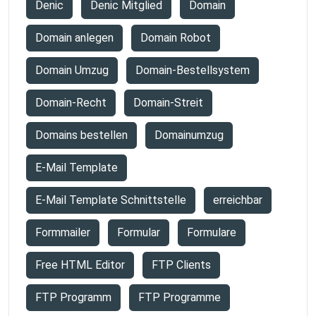
Denic
Denic Mitglied
Domain
Domain anlegen
Domain Robot
Domain Umzug
Domain-Bestellsystem
Domain-Recht
Domain-Streit
Domains bestellen
Domainumzug
E-Mail Template
E-Mail Template Schnittstelle
erreichbar
Formmailer
Formular
Formulare
Free HTML Editor
FTP Clients
FTP Programm
FTP Programme