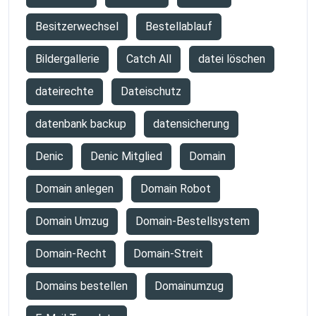
Besitzerwechsel
Bestellablauf
Bildergallerie
Catch All
datei löschen
dateirechte
Dateischutz
datenbank backup
datensicherung
Denic
Denic Mitglied
Domain
Domain anlegen
Domain Robot
Domain Umzug
Domain-Bestellsystem
Domain-Recht
Domain-Streit
Domains bestellen
Domainumzug