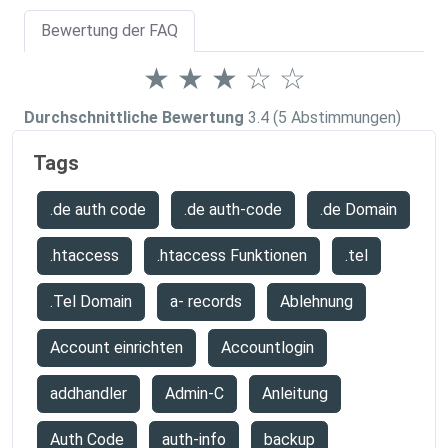
Bewertung der FAQ
★
★
★
☆
☆
Durchschnittliche Bewertung
3.4
(5 Abstimmungen)
Tags
.de auth code
.de auth-code
.de Domain
.htaccess
.htaccess Funktionen
.tel
.Tel Domain
a- records
Ablehnung
Account einrichten
Accountlogin
addhandler
Admin-C
Anleitung
Auth Code
auth-info
backup