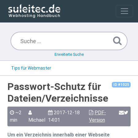
Erweiterte Suche
Tips für Webmaster
Passwort-Schutz für
ID #1025
Dateien/Verzeichnisse
~2
2017-12-18
PDF-
min
Michael
14:01
Version
Um ein Verzeichnis innerhalb einer Webseite