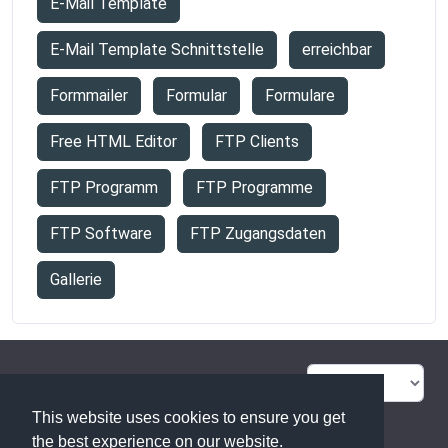
E-Mail Template
E-Mail Template Schnittstelle
erreichbar
Formmailer
Formular
Formulare
Free HTML Editor
FTP Clients
FTP Programm
FTP Programme
FTP Software
FTP Zugangsdaten
Gallerie
FAQ Übersicht
Sitemap
This website uses cookies to ensure you get
Glossar
Kontakt
the best experience on our website.