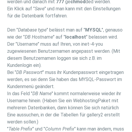
werden und danach mit
777
ge
chmod
ded werden.
Ein Klick auf "
Save
" und man kann mit den Einstellungen
für die Datenbank fortfahren.
Den "
Database type
" belässt man auf "
MYSQL
", genauso
wie der "
DB Hostname
" auf "
localhost
" belassen wird.
Der "
Username
" muss auf Ihren, von inet-4-you
zugewiesenen Benutzernamen angepasst werden. (Mit
diesem Benutzernamen loggen sie sich z.B. im
Kundenlogin ein).
Bei "
DB Passwort
" muss ihr Kundenpasswort eingetragen
werden, es sei denn Sie haben das MYSQL-Passwort im
Kundenmenü geändert.
In das Feld "
DB Name
" kommt normalerweise wieder ihr
Username hinein. (Haben Sie ein WebhostingPaket mit
mehreren Datenbanken, dann können Sie sich natürlich
Eine aussuchen, in der die Tabellen für gallery2 erstellt
werden sollen.)
"
Table Prefix
" und "
Column Prefix
" kann man ändern, muss