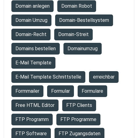
Domain anlegen
Domain Robot
Domain Umzug
Domain-Bestellsystem
Domain-Recht
Domain-Streit
Domains bestellen
Domainumzug
E-Mail Template
E-Mail Template Schnittstelle
erreichbar
Formmailer
Formular
Formulare
Free HTML Editor
FTP Clients
FTP Programm
FTP Programme
FTP Software
FTP Zugangsdaten