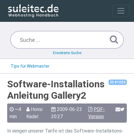
Erweiterte Suche
Tips für Webmaster
Software-Installations
ID #1023
Anleitung Gallery2
~4
Honsi
2009-06-23
PDF-
min
Kadel
20:27
Version
In einigen unserer Tarife ist das Software-Installations-