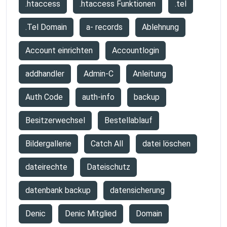
.htaccess
.htaccess Funktionen
.tel
.Tel Domain
a- records
Ablehnung
Account einrichten
Accountlogin
addhandler
Admin-C
Anleitung
Auth Code
auth-info
backup
Besitzerwechsel
Bestellablauf
Bildergallerie
Catch All
datei löschen
dateirechte
Dateischutz
datenbank backup
datensicherung
Denic
Denic Mitglied
Domain